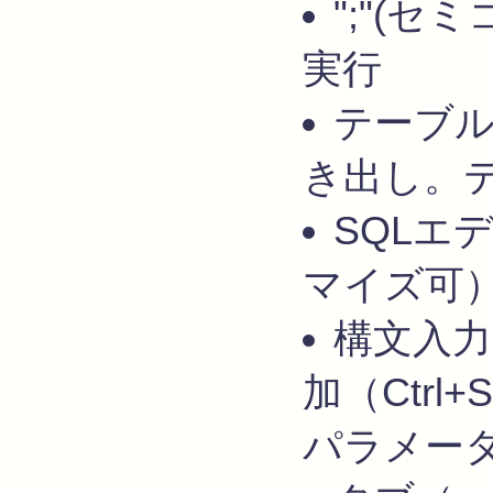
";"(
実行
テーブ
き出し。
SQLエ
マイズ可
構文入力
加（Ctrl
パラメー