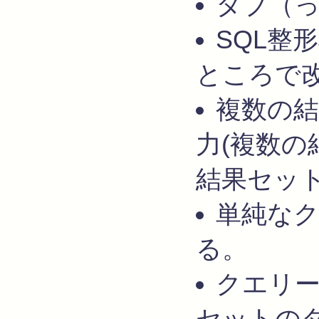
タブ（
SQL整
ところで
複数の結
力(複数の
結果セッ
単純な
る。
クエリ