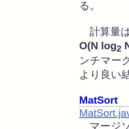
る。
計算量は
O(N log
N
2
ンチマー
より良い
MatSort
MatSort.ja
マージソ