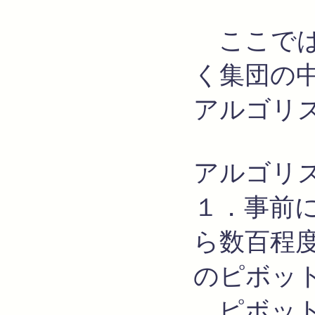
ここでは
く集団の
アルゴリ
アルゴリ
１．事前
ら数百程度
のピボッ
ピボット