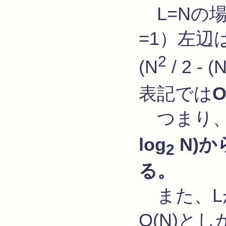
L=Nの
=1）左辺は 
2
(N
/ 2 -
表記では
O
つまり、
log
N)か
2
る。
また、L
O(N)と