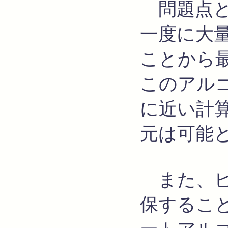
問題点と
一度に大
ことから
このアル
に近い計
元は可能
また、ピ
保するこ