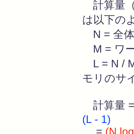
計算量（
は以下の
N = 全
M = ワ
L = N 
モリのサ
計算量 
(L - 1)
=
(N log