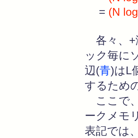
=
(N log
各々、+
ック毎にソ
辺(
青
)は
するため
ここで、
ークメモ
表記では