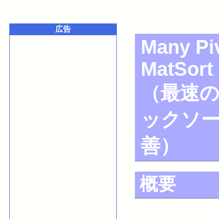
広告
Many Piv
MatSort
（最速
ックソ
善）
概要