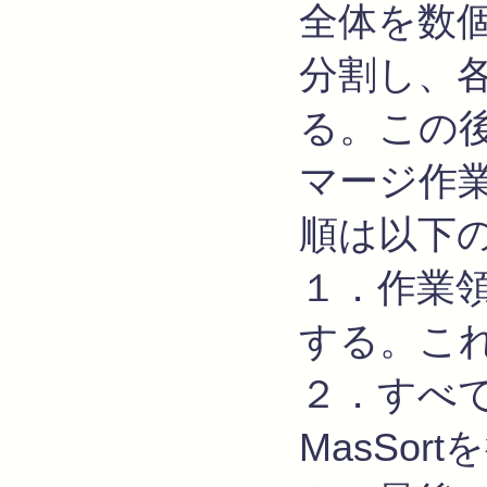
全体を数
分割し、
る。この
マージ作
順は以下
１．作業
する。こ
２．すべ
MasSor