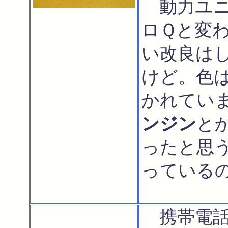
動力ユニ
ロＱと変
い改良は
けど。色
かれてい
ンジン
と
ったと思
っている
携帯電話