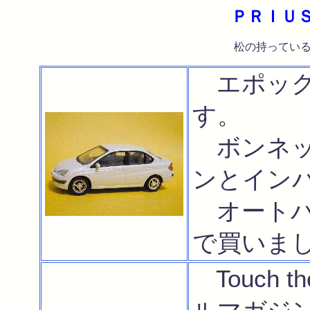
ＰＲＩＵ
松の持っている
エポック
す。
ボンネッ
ンとイン
オートバ
で買いま
Touch 