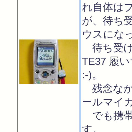
れ自体は
が、待ち
ウスになって
待ち受け
TE37 
:-)。
残念なが
ールマイ
でも携帯
す。