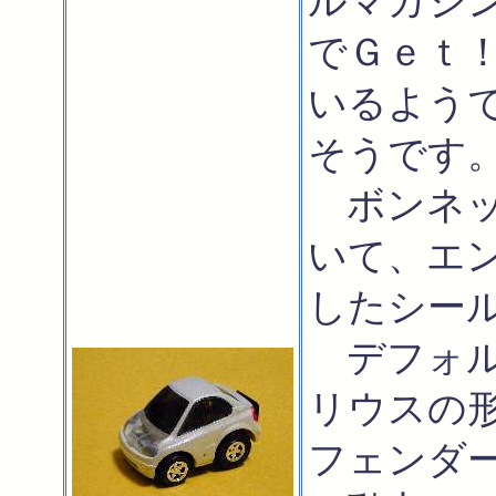
ルマガジ
でＧｅｔ
いるよう
そうです
ボンネッ
いて、エ
したシー
デフォル
リウスの
フェンダ