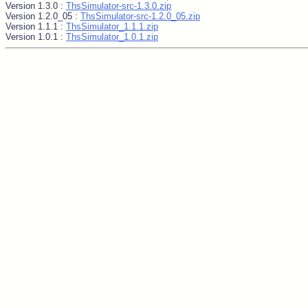
Version 1.3.0 :
ThsSimulator-src-1.3.0.zip
Version 1.2.0_05 :
ThsSimulator-src-1.2.0_05.zip
Version 1.1.1 :
ThsSimulator_1.1.1.zip
Version 1.0.1 :
ThsSimulator_1.0.1.zip